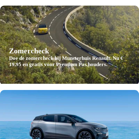
Private lease prijs
Zakelijke lease prijs
Basiskleur
BTW/Marge
Zomercheck
Doe de zomercheck bij Munsterhuis Renault. Nu €
19,95 en gratis voor Premium Pas houders.