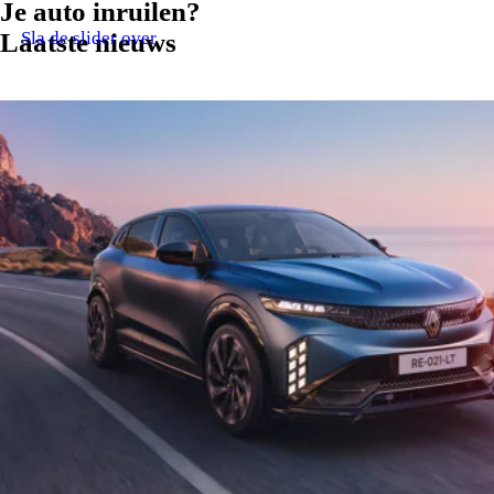
Je auto inruilen?
Sla de slider over
Laatste nieuws