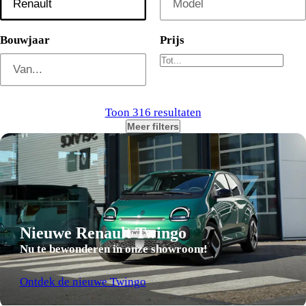
Bouwjaar
Prijs
Toon 316 resultaten
Meer filters
Brandstof
Transmissie
Carrosserie
Kilometerstand
Nieuwe Renault Twingo
Nu te bewonderen in onze showroom!
Vestiging
Voertuigsoort
Ontdek de nieuwe Twingo