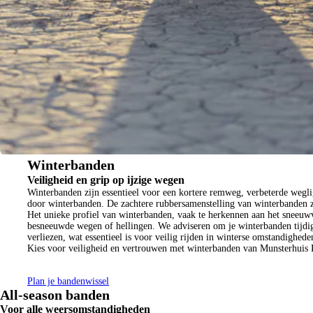
Winterbanden
Veiligheid en grip op ijzige wegen
Winterbanden zijn essentieel voor een kortere remweg, verbeterde wegl
door winterbanden. De zachtere rubbersamenstelling van winterbanden zor
Het unieke profiel van winterbanden, vaak te herkennen aan het sneeuwvl
besneeuwde wegen of hellingen. We adviseren om je winterbanden tijdig 
verliezen, wat essentieel is voor veilig rijden in winterse omstandighede
Kies voor veiligheid en vertrouwen met winterbanden van Munsterhuis Re
Plan je bandenwissel
All-season banden
Voor alle weersomstandigheden