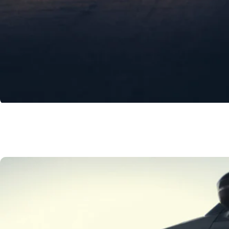
Zomercheck
Nu €19,95 en gratis voor Premium Pas houders
Meer informatie