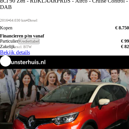
dCi 90 Zen - RIJKLAARPRIJS - Airco - Cruise Control -
DAB
2016
64.030 km
Diesel
Kopen
€ 8.750
Financieren p/m vanaf
Particulier
€ 99
Krediettabel
Zakelijk
€ 82
excl. BTW
Bekijk details