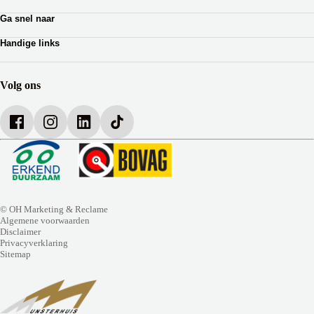
Zakelijk leasen
Lotus
Ga snel naar
Private lease
Ferrari
Autoverhuur
Occasion Lease
Handige links
Webshop auto onderdelen
Shortlease
Werkplaatsafspraak
Zakelijk
Over Munsterhuis
Verzekeringen
Bedrijfsbrochure
Volg ons
Werken bij Munsterhuis
© OH Marketing & Reclame
Algemene voorwaarden
Disclaimer
Privacyverklaring
Sitemap