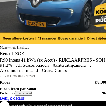
Munsterhuis Enschede
Renault ZOE
R90 Intens 41 kWh (ex Accu) - RIJKLAARPRIJS - SOH
91.2% - All Seasonbanden - Achteruitrijcamera -
Accuhuur per maand - Cruise Control -
Dealeronderhouden
2017
64.965 km
Elektrisch
Kopen
€ 8.500
Financieren p/m vanaf
Particulier
€ 96
Krediettabel
Bekijk details