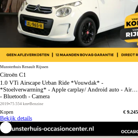
Munsterhuis Renault Rijssen
Citroën C1
1.0 VTi Airscape Urban Ride *Vouwdak* -
*Stoelverwarming* - Apple carplay/ Android auto - Airco
- Bluetooth - Camera
2019
75.554 km
Benzine
Kopen
€ 9.245
Bekijk details