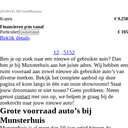
2018
101.885 km
Benzine
Kopen
€ 9.250
Financieren p/m vanaf
Particulier
€ 105
Krediettabel
Bekijk details
1
2
...
51
52
Ben je op zoek naar een nieuwe of gebruikte auto? Dan
ben je bij Munsterhuis aan het juiste adres. Wij hebben een
ruim voorraad aan zowel nieuwe als gebruikte auto’s van
diverse merken. Bekijk het complete aanbod op deze
pagina of kom langs in één van onze showrooms! Staat
jouw droomauto er niet tussen? Geen probleem. Neem
gerust
contact
met ons op, we helpen je graag bij de
zoektocht naar jouw nieuwe auto!
Grote voorraad auto’s bij
Munsterhuis
Munsterhuis is al meer dan 50 jaar actief binnen de