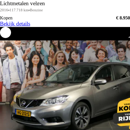
Lichtmetalen velgen
2016
117.718 km
Benzine
Kopen
€ 8.950
Bekijk details