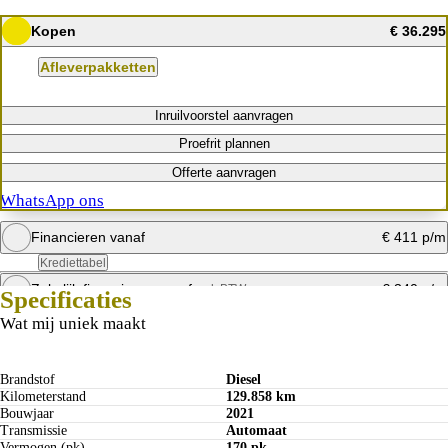
Kopen
€ 36.295
Afleverpakketten
Inruilvoorstel aanvragen
Proefrit plannen
Offerte aanvragen
WhatsApp ons
Financieren vanaf
€ 411 p/m
Krediettabel
Zakelijk financieren vanaf
€ 340 p/m
excl. BTW
Specificaties
Bereken mijn maandbedrag
Wat mij uniek maakt
Bereken mijn maandbedrag
Brandstof
Diesel
Kilometerstand
129.858 km
Bouwjaar
2021
Transmissie
Automaat
Vermogen (pk)
170 pk