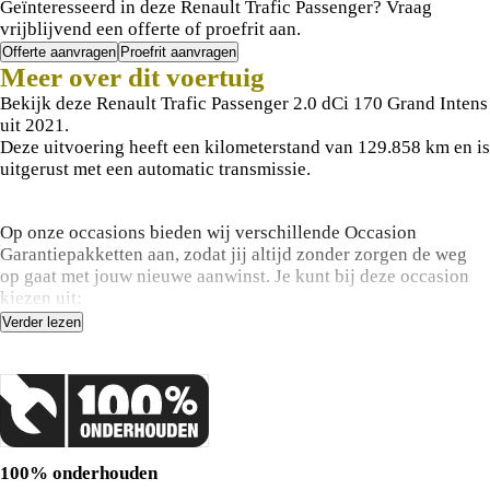
Geïnteresseerd in deze Renault Trafic Passenger? Vraag
vrijblijvend een offerte of proefrit aan.
Offerte aanvragen
Proefrit aanvragen
Meer over dit voertuig
Bekijk deze Renault Trafic Passenger 2.0 dCi 170 Grand Intens
uit 2021.
Deze uitvoering heeft een kilometerstand van 129.858 km en is
uitgerust met een automatic transmissie.
Op onze occasions bieden wij verschillende Occasion
Garantiepakketten aan, zodat jij altijd zonder zorgen de weg
op gaat met jouw nieuwe aanwinst. Je kunt bij deze occasion
kiezen uit:
Munsterhuis Garantiepakket A t.w.v. €295,- of Munsterhuis
Verder lezen
Garantiepakket B t.w.v. €995,-. De inhoud van deze pakketten
tref je aan op de laatste afbeelding van deze advertentie. Vraag
onze verkoopmedewerkers naar de voorwaarden en
mogelijkheden.
Voor meer informatie, een proefrit of een vrijblijvende offerte
100% onderhouden
op maat kun je gerust contact met ons opnemen via de