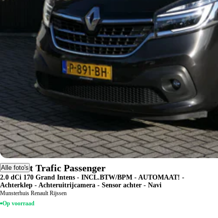
Renault Trafic Passenger
Alle foto's
2.0 dCi 170 Grand Intens - INCL.BTW/BPM - AUTOMAAT! -
Achterklep - Achteruitrijcamera - Sensor achter - Navi
Munsterhuis Renault Rijssen
Op voorraad