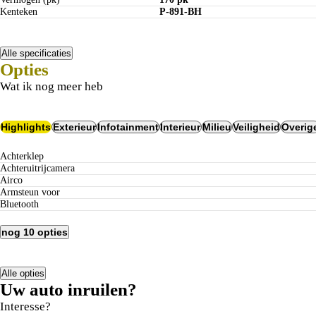
Kenteken
P-891-BH
Alle specificaties
Opties
Wat ik nog meer heb
Highlights
Exterieur
Infotainment
Interieur
Milieu
Veiligheid
Overig
Achterklep
Achteruitrijcamera
Airco
Armsteun voor
Bluetooth
nog 10 opties
Alle opties
Uw auto inruilen?
Interesse?