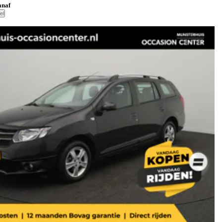
anaf
el