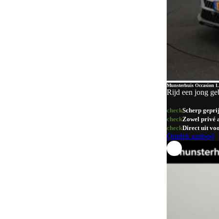
Goud
1
Overig
1
Munsterhuis Occasion L
Rijd een jong ge
check
Scherp gepri
check
Zowel privé a
check
Direct uit v
Ontdek aanbod