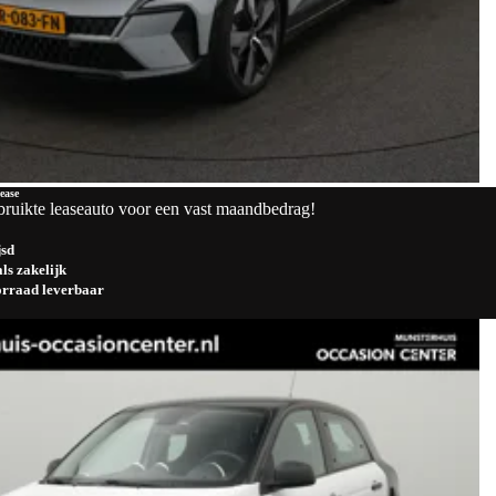
ease
bruikte leaseauto voor een vast maandbedrag!
jsd
ls zakelijk
oorraad leverbaar