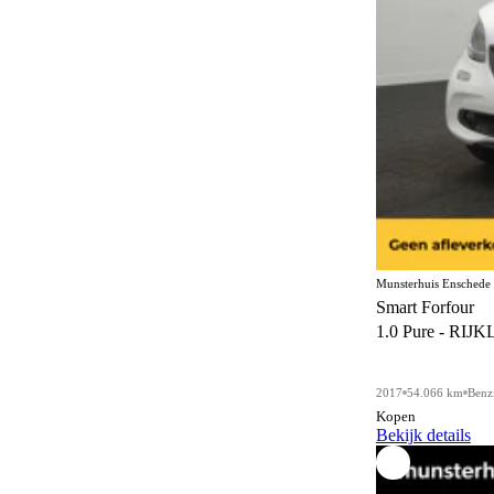
Munsterhuis Enschede
Smart Forfour
1.0 Pure - RIJK
2017
54.066 km
Benz
Kopen
Bekijk details