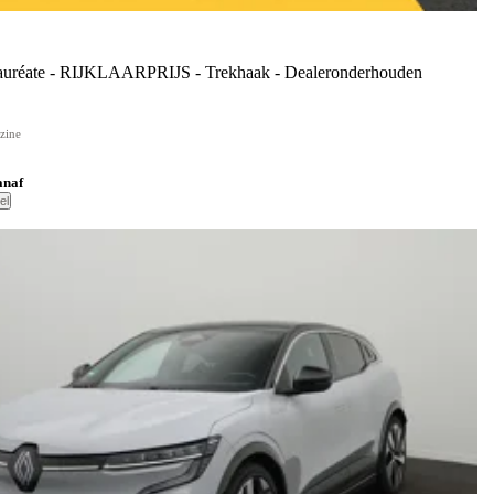
réate - RIJKLAARPRIJS - Trekhaak - Dealeronderhouden
zine
anaf
el