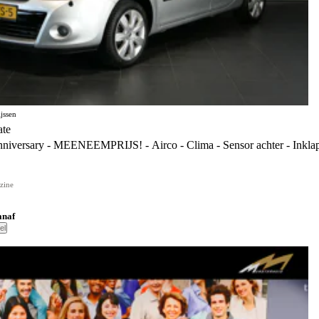
jssen
ate
niversary - MEENEEMPRIJS! - Airco - Clima - Sensor achter - Inklap
zine
anaf
el