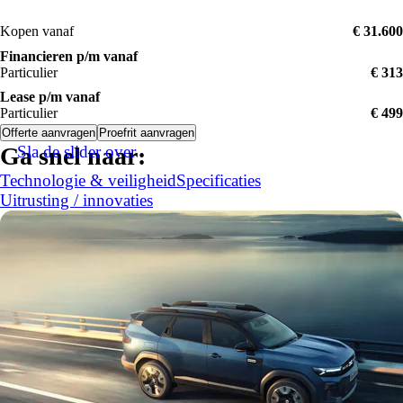
Kopen vanaf
€ 31.600
Financieren p/m vanaf
Particulier
€ 313
Lease p/m vanaf
Particulier
€ 499
Offerte aanvragen
Proefrit aanvragen
Sla de slider over
Ga snel naar:
Technologie & veiligheid
Specificaties
Uitrusting / innovaties