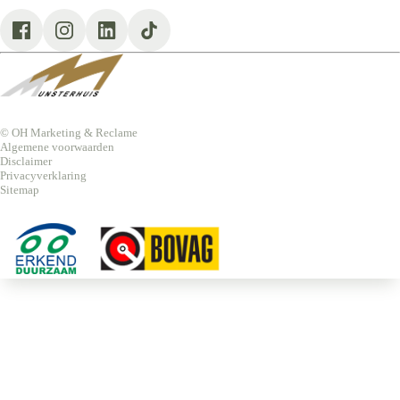
Munsterhuis Oldenzaal
Contact
Werkplaatsafspraak
© OH Marketing & Reclame
Algemene voorwaarden
Disclaimer
Privacyverklaring
Sitemap