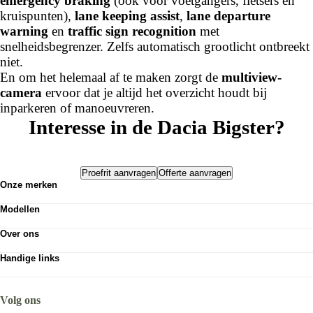
emergency braking
(ook voor voetgangers, fietsers en
kruispunten),
lane keeping assist
,
lane departure
warning
en
traffic sign recognition
met
snelheidsbegrenzer. Zelfs automatisch grootlicht ontbreekt
niet.
En om het helemaal af te maken zorgt de
multiview-
camera
ervoor dat je altijd het overzicht houdt bij
inparkeren of manoeuvreren.
Interesse in de Dacia Bigster?
Proefrit aanvragen
Offerte aanvragen
Onze merken
Renault
Modellen
Dacia
Dacia Sandero
Jaguar
Over ons
Dacia Sandero Stepway
Land Rover
Wie zijn wij?
Dacia Duster
Ferrari
Handige links
Nieuws
Dacia Bigster
Lotus
Munsterhuis Dacia Hengelo
Vacatures
Dacia Jogger
Munsterhuis Dacia Rijssen
Munsterhuis Groep
Dacia Spring
Munsterhuis Enschede
Volg ons
Munsterhuis Almelo