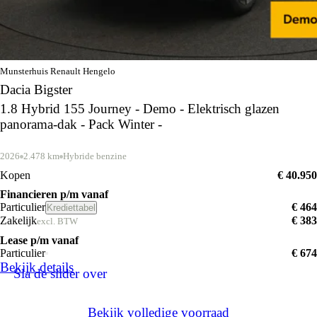
Munsterhuis Renault Hengelo
Dacia Bigster
1.8 Hybrid 155 Journey - Demo - Elektrisch glazen
panorama-dak - Pack Winter -
2026
2.478 km
Hybride benzine
Kopen
€ 40.950
Financieren p/m vanaf
Particulier
€ 464
Krediettabel
Zakelijk
€ 383
excl. BTW
Lease p/m vanaf
Particulier
€ 674
Bekijk details
Sla de slider over
Bekijk volledige voorraad