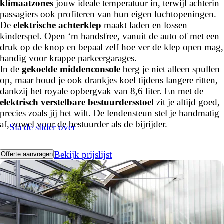
klimaatzones
jouw ideale temperatuur in, terwijl achterin
passagiers ook profiteren van hun eigen luchtopeningen.
De
elektrische achterklep
maakt laden en lossen
kinderspel. Open ‘m handsfree, vanuit de auto of met een
druk op de knop en bepaal zelf hoe ver de klep open mag,
handig voor krappe parkeergarages.
In de
gekoelde middenconsole
berg je niet alleen spullen
op, maar houd je ook drankjes koel tijdens langere ritten,
dankzij het royale opbergvak van 8,6 liter. En met de
elektrisch verstelbare bestuurdersstoel
zit je altijd goed,
precies zoals jij het wilt. De lendensteun stel je handmatig
af, zowel voor de bestuurder als de bijrijder.
Sla de slider over
Bekijk prijslijst
Offerte aanvragen