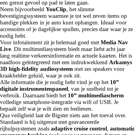
een gerust gevoel op pad te laten gaan.
Neem bijvoorbeeld
YouClip
, het slimme
bevestigingssysteem waarmee je tot wel zeven items op
handige plekken in je auto kunt ophangen. Ideaal voor
accessoires of je dagelijkse spullen, precies daar waar je ze
nodig hebt.
Voor infotainment zit je helemaal goed met
Media Nav
Live
. Dit multimediasysteem biedt maar liefst acht jaar
lang realtime verkeersinformatie en actuele kaarten. Het is
naadloos geïntegreerd met een indrukwekkend
Arkamys
3D high-fidelity audiosysteem
met zes speakers voor
kraakhelder geluid, waar je ook zit.
Alle informatie die je nodig hebt vind je op het
10”
digitale instrumentenpaneel
, van je snelheid tot je
verbruik. Daarnaast biedt het
10” multimediascherm
volledige smartphone-integratie via wifi of USB. Je
bepaalt zelf wat je wilt zien en bedienen.
Qua veiligheid laat de Bigster niets aan het toeval over.
Standaard is hij uitgerust met geavanceerde
rijhulpsystemen zoals
adaptive cruise control
,
automatic