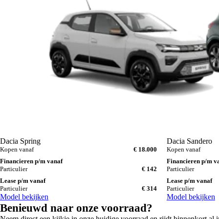
Dacia Spring
Dacia Sandero
Kopen vanaf
€ 18.000
Kopen vanaf
Financieren p/m vanaf
Financieren p/m v
Particulier
€ 142
Particulier
Lease p/m vanaf
Lease p/m vanaf
Particulier
€ 314
Particulier
Model bekijken
Model bekijken
Benieuwd naar onze voorraad?
Neem direct een kijkje in onze huidige voorraad en rijdt binnenkort al