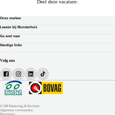
Deel deze vacature:
Onze merken
Renault
Leasen bij Munsterhuis
Dacia
Zakelijk leasen
Lotus
Ga snel naar
Private lease
Ferrari
Autoverhuur
Occasion Lease
Handige links
Webshop auto onderdelen
Shortlease
Werkplaatsafspraak
Zakelijk
Over Munsterhuis
Verzekeringen
Bedrijfsbrochure
Volg ons
Werken bij Munsterhuis
© OH Marketing & Reclame
Algemene voorwaarden
Disclaimer