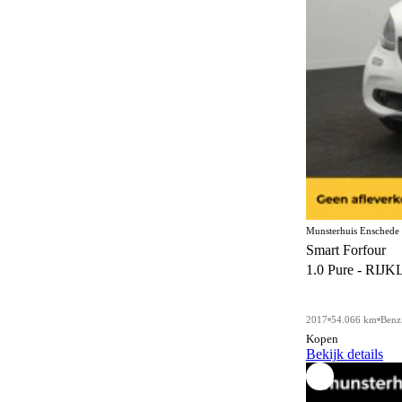
Munsterhuis Enschede
Smart Forfour
1.0 Pure - RIJK
2017
54.066 km
Benz
Kopen
Bekijk details