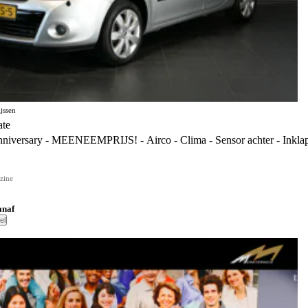
jssen
ate
niversary - MEENEEMPRIJS! - Airco - Clima - Sensor achter - Inklap
zine
anaf
el