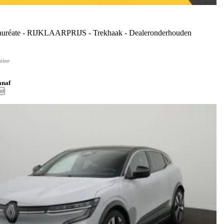
réate - RIJKLAARPRIJS - Trekhaak - Dealeronderhouden
zine
anaf
el