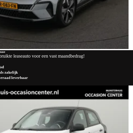
ease
bruikte leaseauto voor een vast maandbedrag!
jsd
ls zakelijk
oorraad leverbaar