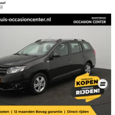
anaf
el