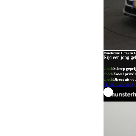
Goud
1
Overig
1
Munsterhuis Occasion L
Rijd een jong ge
check
Scherp gepri
check
Zowel privé a
check
Direct uit v
Ontdek aanbod