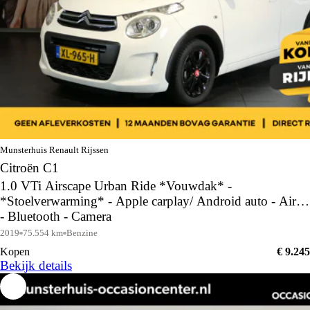
Munsterhuis Renault Rijssen
Citroën C1
1.0 VTi Airscape Urban Ride *Vouwdak* -
*Stoelverwarming* - Apple carplay/ Android auto - Airco
- Bluetooth - Camera
2019
75.554 km
Benzine
Kopen
€ 9.245
Bekijk details