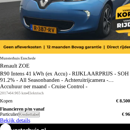
Munsterhuis Enschede
Renault ZOE
R90 Intens 41 kWh (ex Accu) - RIJKLAARPRIJS - SOH
91.2% - All Seasonbanden - Achteruitrijcamera -
Accuhuur per maand - Cruise Control -
Dealeronderhouden
2017
64.965 km
Elektrisch
Kopen
€ 8.500
Financieren p/m vanaf
Particulier
€ 96
Krediettabel
Bekijk details