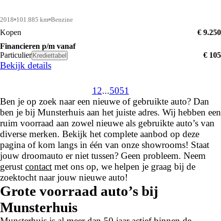
2018
101.885 km
Benzine
Kopen
€ 9.250
Financieren p/m vanaf
Particulier
€ 105
Krediettabel
Bekijk details
1
2
...
50
51
Ben je op zoek naar een nieuwe of gebruikte auto? Dan
ben je bij Munsterhuis aan het juiste adres. Wij hebben een
ruim voorraad aan zowel nieuwe als gebruikte auto’s van
diverse merken. Bekijk het complete aanbod op deze
pagina of kom langs in één van onze showrooms! Staat
jouw droomauto er niet tussen? Geen probleem. Neem
gerust
contact
met ons op, we helpen je graag bij de
zoektocht naar jouw nieuwe auto!
Grote voorraad auto’s bij
Munsterhuis
Munsterhuis is al meer dan 50 jaar actief binnen de