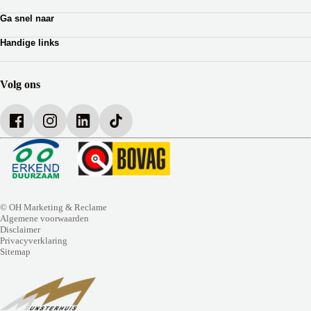
Zakelijk leasen
Lotus
Ga snel naar
Private lease
Ferrari
Autoverhuur
Occasion Lease
Handige links
Webshop auto onderdelen
Shortlease
Werkplaatsafspraak
Zakelijk
Over Munsterhuis
Verzekeringen
Bedrijfsbrochure
Volg ons
Werken bij Munsterhuis
© OH Marketing & Reclame
Algemene voorwaarden
Disclaimer
Privacyverklaring
Sitemap