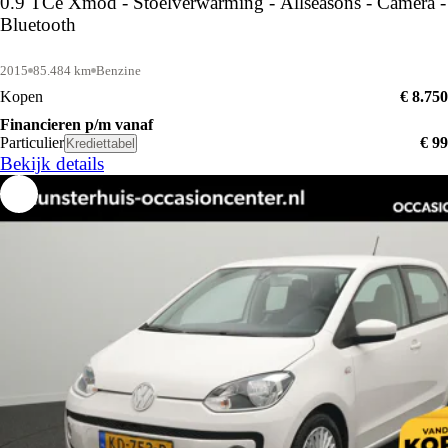
0.9 TCe Xmod - Stoelverwarming - Allseasons - Camera -
Bluetooth
2015
85.484 km
Benzine
Kopen
€ 8.750
Financieren p/m vanaf
Particulier
€ 99
Krediettabel
Bekijk details