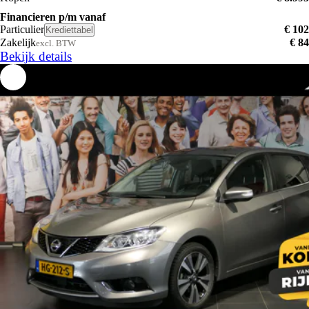
Financieren p/m vanaf
Particulier
€ 102
Krediettabel
Zakelijk
€ 84
excl. BTW
Bekijk details