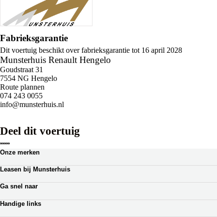
Fabrieksgarantie
Dit voertuig beschikt over fabrieksgarantie tot 16 april 2028
Munsterhuis Renault Hengelo
Goudstraat 31
7554 NG Hengelo
Route plannen
074 243 0055
info@munsterhuis.nl
Deel dit voertuig
Onze merken
Renault
Leasen bij Munsterhuis
Dacia
Zakelijk leasen
Lotus
Ga snel naar
Private lease
Ferrari
Autoverhuur
Occasion Lease
Handige links
Webshop auto onderdelen
Shortlease
Werkplaatsafspraak
Zakelijk