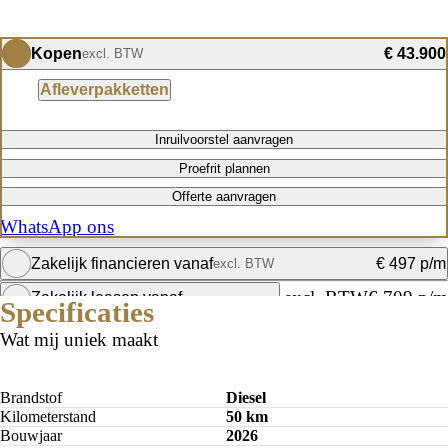
Kopen
€ 43.900
excl. BTW
Afleverpakketten
Inruilvoorstel aanvragen
Proefrit plannen
Offerte aanvragen
WhatsApp ons
Zakelijk financieren vanaf
€ 497 p/m
excl. BTW
excl. BTW
€ 709 p/m
Zakelijk leasen vanaf
Specificaties
Bereken mijn maandbedrag
Wat mij uniek maakt
Maandbedrag berekenen
Brandstof
Diesel
Kilometerstand
50 km
Bouwjaar
2026