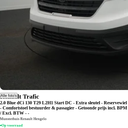
Renault Trafic
Alle foto's
2.0 Blue dCi 130 T29 L2H1 Start DC - Extra sleutel - Reservewiel
- Comfortstoel bestuurder & passagier - Getoonde prijs incl. BPM
/ Excl. BTW - -
Munsterhuis Renault Hengelo
Op voorraad