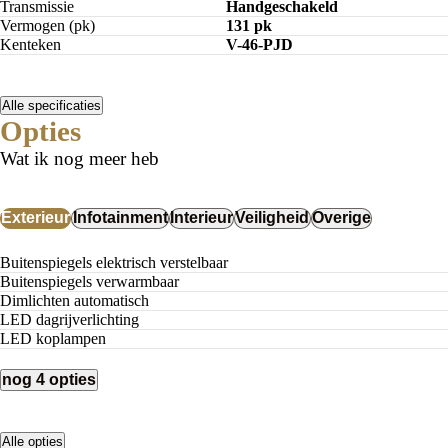
Transmissie
Handgeschakeld
Vermogen (pk)
131 pk
Kenteken
V-46-PJD
Alle specificaties
Opties
Wat ik nog meer heb
Exterieur
Infotainment
Interieur
Veiligheid
Overige
Buitenspiegels elektrisch verstelbaar
Buitenspiegels verwarmbaar
Dimlichten automatisch
LED dagrijverlichting
LED koplampen
nog 4 opties
Alle opties