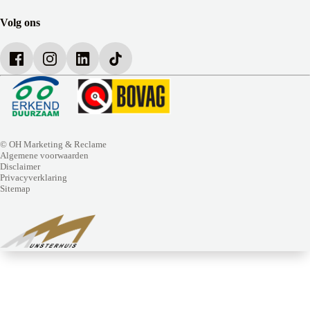
Over Munsterhuis
Verzekeringen
Bedrijfsbrochure
Volg ons
Werken bij Munsterhuis
© OH Marketing & Reclame
Algemene voorwaarden
Disclaimer
Privacyverklaring
Sitemap