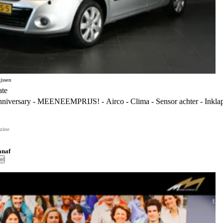
jssen
ate
niversary - MEENEEMPRIJS! - Airco - Clima - Sensor achter - Inklap
zine
anaf
el