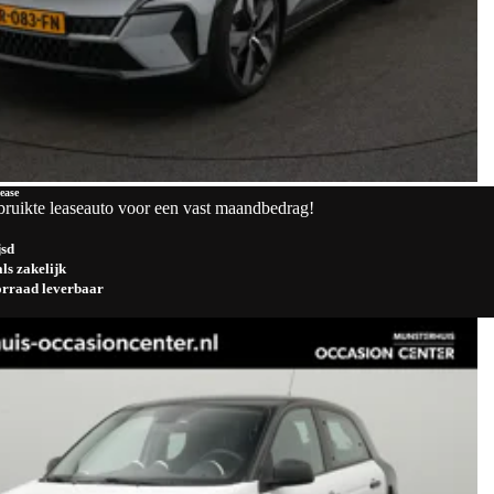
ease
bruikte leaseauto voor een vast maandbedrag!
jsd
ls zakelijk
oorraad leverbaar