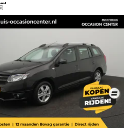
anaf
el