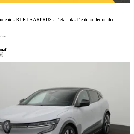
réate - RIJKLAARPRIJS - Trekhaak - Dealeronderhouden
zine
anaf
el