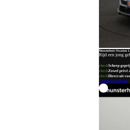
Goud
1
Overig
1
Munsterhuis Occasion L
Rijd een jong ge
check
Scherp gepri
check
Zowel privé a
check
Direct uit v
Ontdek aanbod