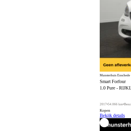
Munsterhuis Enschede
Smart Forfour
1.0 Pure - RIJK
2017
54.066 km
Benz
Kopen
Bekijk details