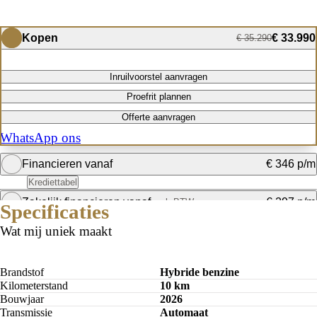
Kopen
€ 33.990
€ 35.290
Inruilvoorstel aanvragen
Proefrit plannen
Offerte aanvragen
WhatsApp ons
Financieren vanaf
€ 346 p/m
Krediettabel
Zakelijk financieren vanaf
€ 297 p/m
excl. BTW
Specificaties
Bereken mijn maandbedrag
Wat mij uniek maakt
Bereken mijn maandbedrag
Brandstof
Hybride benzine
Kilometerstand
10 km
Bouwjaar
2026
Transmissie
Automaat