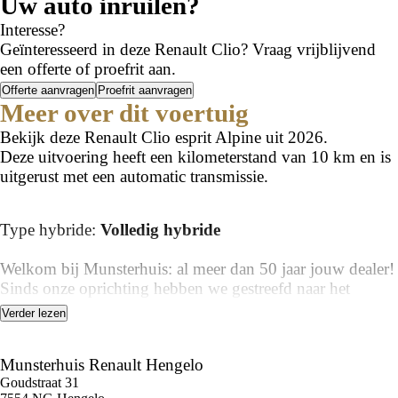
Uw auto inruilen?
Interesse?
Geïnteresseerd in deze Renault Clio? Vraag vrijblijvend
een offerte of proefrit aan.
Offerte aanvragen
Proefrit aanvragen
Meer over dit voertuig
Bekijk deze Renault Clio esprit Alpine uit 2026.
Deze uitvoering heeft een kilometerstand van 10 km en is
uitgerust met een automatic transmissie.
Type hybride:
Volledig hybride
Welkom bij Munsterhuis: al meer dan 50 jaar jouw dealer!
Sinds onze oprichting hebben we gestreefd naar het
leveren van topkwaliteit, ongeëvenaarde service en een
Verder lezen
unieke ervaring aan elke klant die onze drempel overstapt.
Waar je ook naar op zoek bent, bij Munsterhuis zul je
Munsterhuis Renault Hengelo
zeker de perfecte auto vinden die voldoet aan jouw
Goudstraat 31
verwachtingen.