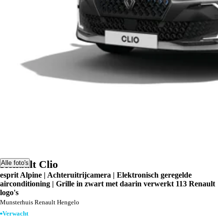
Renault Clio
Alle foto's
esprit Alpine | Achteruitrijcamera | Elektronisch geregelde
airconditioning | Grille in zwart met daarin verwerkt 113 Renault
logo's
Munsterhuis Renault Hengelo
Verwacht