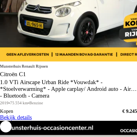
Munsterhuis Renault Rijssen
Citroën C1
1.0 VTi Airscape Urban Ride *Vouwdak* -
*Stoelverwarming* - Apple carplay/ Android auto - Airco
- Bluetooth - Camera
2019
75.554 km
Benzine
Kopen
€ 9.245
Bekijk details