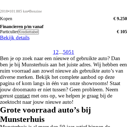
2018
101.885 km
Benzine
Kopen
€ 9.250
Financieren p/m vanaf
Particulier
€ 105
Krediettabel
Bekijk details
1
2
...
50
51
Ben je op zoek naar een nieuwe of gebruikte auto? Dan
ben je bij Munsterhuis aan het juiste adres. Wij hebben een
ruim voorraad aan zowel nieuwe als gebruikte auto’s van
diverse merken. Bekijk het complete aanbod op deze
pagina of kom langs in één van onze showrooms! Staat
jouw droomauto er niet tussen? Geen probleem. Neem
gerust
contact
met ons op, we helpen je graag bij de
zoektocht naar jouw nieuwe auto!
Grote voorraad auto’s bij
Munsterhuis
Munsterhuis is al meer dan 50 jaar actief binnen de