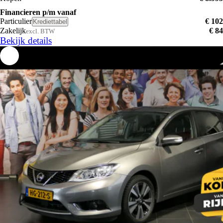
Financieren p/m vanaf
Particulier
€ 102
Krediettabel
Zakelijk
€ 84
excl. BTW
Bekijk details