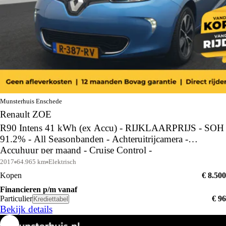
Munsterhuis Enschede
Renault ZOE
R90 Intens 41 kWh (ex Accu) - RIJKLAARPRIJS - SOH
91.2% - All Seasonbanden - Achteruitrijcamera -
Accuhuur per maand - Cruise Control -
Dealeronderhouden
2017
64.965 km
Elektrisch
Kopen
€ 8.500
Financieren p/m vanaf
Particulier
€ 96
Krediettabel
Bekijk details