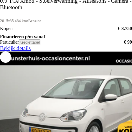
0.9 TCe Xmod - Stoelverwarming - Allseasons - Camera -
Bluetooth
2015
85.484 km
Benzine
Kopen
€ 8.750
Financieren p/m vanaf
Particulier
€ 99
Krediettabel
Bekijk details