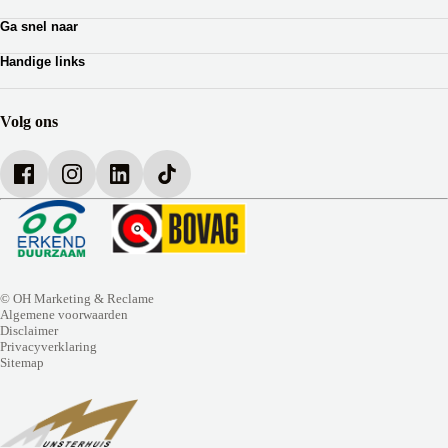
Zakelijk leasen
Lotus
Ga snel naar
Private lease
Ferrari
Autoverhuur
Occasion Lease
Handige links
Webshop auto onderdelen
Shortlease
Werkplaatsafspraak
Zakelijk
Over Munsterhuis
Verzekeringen
Bedrijfsbrochure
Volg ons
Werken bij Munsterhuis
© OH Marketing & Reclame
Algemene voorwaarden
Disclaimer
Privacyverklaring
Sitemap