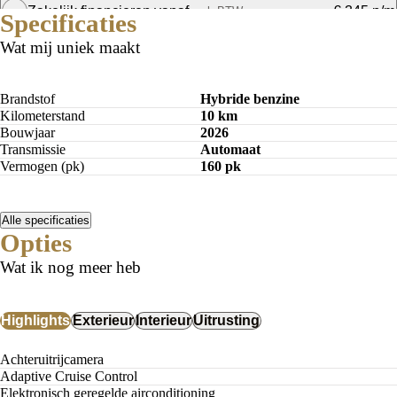
Zakelijk financieren vanaf
€ 345 p/m
excl. BTW
Specificaties
Bereken mijn maandbedrag
Wat mij uniek maakt
Bereken mijn maandbedrag
Brandstof
Hybride benzine
Kilometerstand
10 km
Bouwjaar
2026
Transmissie
Automaat
Vermogen (pk)
160 pk
Alle specificaties
Opties
Wat ik nog meer heb
Highlights
Exterieur
Interieur
Uitrusting
Achteruitrijcamera
Adaptive Cruise Control
Elektronisch geregelde airconditioning