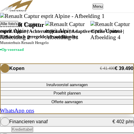
Menu
Renault Captur
Alle foto's
esprit Alpine | Achteruitrijcamera | Adaptive Cruise Control |
Elektronisch geregelde airconditioning
Munsterhuis Renault Hengelo
Op voorraad
Kopen
€ 39.490
€ 41.490
Inruilvoorstel aanvragen
Proefrit plannen
Offerte aanvragen
WhatsApp ons
Financieren vanaf
€ 402 p/m
Krediettabel