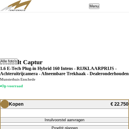
Menu
Renault Captur
Alle foto's
1.6 E-Tech Plug-in Hybrid 160 Intens - RIJKLAARPRIJS -
Achteruitrijcamera - Afneembare Trekhaak - Dealeronderhouden
Munsterhuis Enschede
Op voorraad
Kopen
€ 22.750
Inruilvoorstel aanvragen
Proefrit plannen