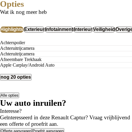
Opties
Wat ik nog meer heb
Highlights
Exterieur
Infotainment
Interieur
Veiligheid
Overig
Achterspoiler
Achteruitrijcamera
Achteruitrijcamera
Afneembare Trekhaak
Apple Carplay/Android Auto
nog 20 opties
Alle opties
Uw auto inruilen?
Interesse?
Geïnteresseerd in deze Renault Captur? Vraag vrijblijvend
een offerte of proefrit aan.
Offerte aanvragen
Proefrit aanvragen