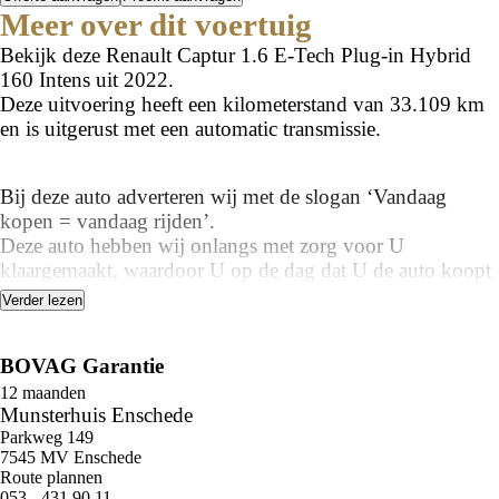
Meer over dit voertuig
Bekijk deze Renault Captur 1.6 E-Tech Plug-in Hybrid
160 Intens uit 2022.
Deze uitvoering heeft een kilometerstand van 33.109 km
en is uitgerust met een automatic transmissie.
Bij deze auto adverteren wij met de slogan ‘Vandaag
kopen = vandaag rijden’.
Deze auto hebben wij onlangs met zorg voor U
klaargemaakt, waardoor U op de dag dat U de auto koopt
ook met de auto kan wegrijden!
Verder lezen
Bij ons hoeft U daardoor geen 14 dagen te wachten op het
klaar maken van deze auto.
BOVAG Garantie
Benieuwd naar de mogelijkheden? Bel ons op 053-
12 maanden
Munsterhuis Enschede
4319011!
Parkweg 149
7545 MV Enschede
Route plannen
053 - 431 90 11