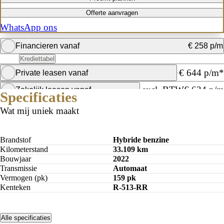
Offerte aanvragen
WhatsApp ons
Financieren vanaf
€ 258 p/m
Krediettabel
€ 644 p/m*
Private leasen vanaf
Bereken mijn maandbedrag
excl. BTW
€ 634 p/m
Zakelijk leasen vanaf
Specificaties
Private lease
Wat mij uniek maakt
Maandbedrag berekenen
Brandstof
Hybride benzine
Kilometerstand
33.109 km
Bouwjaar
2022
Transmissie
Automaat
Vermogen (pk)
159 pk
Kenteken
R-513-RR
Alle specificaties