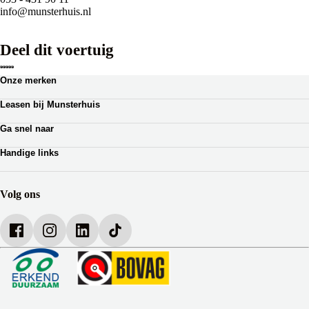
info@munsterhuis.nl
Deel dit voertuig
Onze merken
Renault
Leasen bij Munsterhuis
Dacia
Zakelijk leasen
Lotus
Ga snel naar
Private lease
Ferrari
Autoverhuur
Occasion Lease
Handige links
Webshop auto onderdelen
Shortlease
Werkplaatsafspraak
Zakelijk
Over Munsterhuis
Verzekeringen
Bedrijfsbrochure
Volg ons
Werken bij Munsterhuis