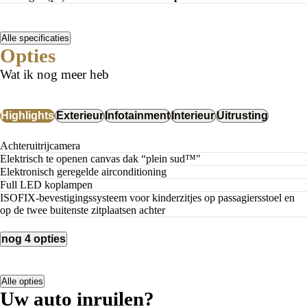
Alle specificaties
Opties
Wat ik nog meer heb
Highlights
Exterieur
Infotainment
Interieur
Uitrusting
Achteruitrijcamera
Elektrisch te openen canvas dak “plein sud™"
Elektronisch geregelde airconditioning
Full LED koplampen
ISOFIX-bevestigingssysteem voor kinderzitjes op passagiersstoel en
op de twee buitenste zitplaatsen achter
nog 4 opties
Alle opties
Uw auto inruilen?