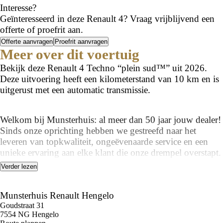
Interesse?
Geïnteresseerd in deze Renault 4? Vraag vrijblijvend een
offerte of proefrit aan.
Offerte aanvragen
Proefrit aanvragen
Meer over dit voertuig
Bekijk deze Renault 4 Techno “plein sud™” uit 2026.
Deze uitvoering heeft een kilometerstand van 10 km en is
uitgerust met een automatic transmissie.
Welkom bij Munsterhuis: al meer dan 50 jaar jouw dealer!
Sinds onze oprichting hebben we gestreefd naar het
leveren van topkwaliteit, ongeëvenaarde service en een
unieke ervaring aan elke klant die onze drempel overstapt.
Waar je ook naar op zoek bent, bij Munsterhuis zul je
Verder lezen
zeker de perfecte auto vinden die voldoet aan jouw
verwachtingen.
Munsterhuis Renault Hengelo
Goudstraat 31
Ons toegewijde team van ervaren professionals staat altijd
7554 NG Hengelo
klaar om je persoonlijk advies en begeleiding te bieden bij