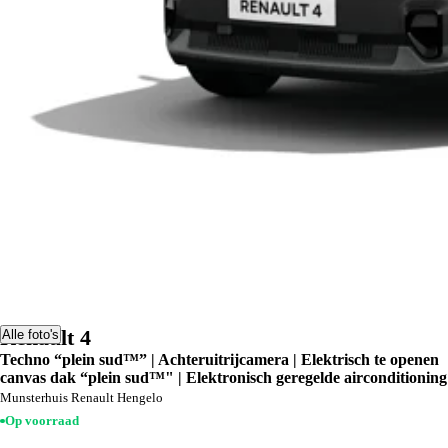
Renault 4
Alle foto's
Techno “plein sud™” | Achteruitrijcamera | Elektrisch te openen
canvas dak “plein sud™" | Elektronisch geregelde airconditioning
Munsterhuis Renault Hengelo
Op voorraad