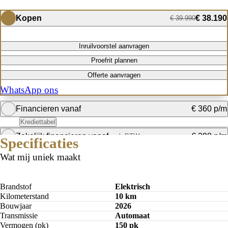
Kopen
€ 38.190
€ 39.990
Inruilvoorstel aanvragen
Proefrit plannen
Offerte aanvragen
WhatsApp ons
Financieren vanaf
€ 360 p/m
Krediettabel
Zakelijk financieren vanaf
€ 298 p/m
excl. BTW
Specificaties
Bereken mijn maandbedrag
Wat mij uniek maakt
Bereken mijn maandbedrag
Brandstof
Elektrisch
Kilometerstand
10 km
Bouwjaar
2026
Transmissie
Automaat
Vermogen (pk)
150 pk