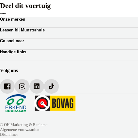
Deel dit voertuig
Onze merken
Renault
Leasen bij Munsterhuis
Dacia
Zakelijk leasen
Lotus
Ga snel naar
Private lease
Ferrari
Autoverhuur
Occasion Lease
Handige links
Webshop auto onderdelen
Shortlease
Werkplaatsafspraak
Zakelijk
Over Munsterhuis
Verzekeringen
Bedrijfsbrochure
Volg ons
Werken bij Munsterhuis
© OH Marketing & Reclame
Algemene voorwaarden
Disclaimer