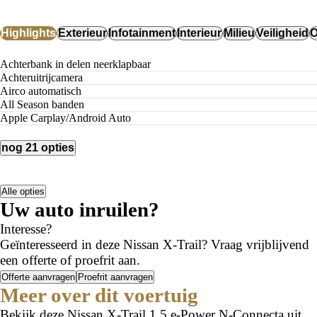
Highlights
Exterieur
Infotainment
Interieur
Milieu
Veiligheid
O
Achterbank in delen neerklapbaar
Achteruitrijcamera
airco automatisch
All Season banden
Apple Carplay/Android Auto
nog 21 opties
Alle opties
Uw auto inruilen?
Interesse?
Geïnteresseerd in deze Nissan X-Trail? Vraag vrijblijvend
een offerte of proefrit aan.
Offerte aanvragen
Proefrit aanvragen
Meer over dit voertuig
Bekijk deze Nissan X-Trail 1.5 e-Power N-Connecta uit