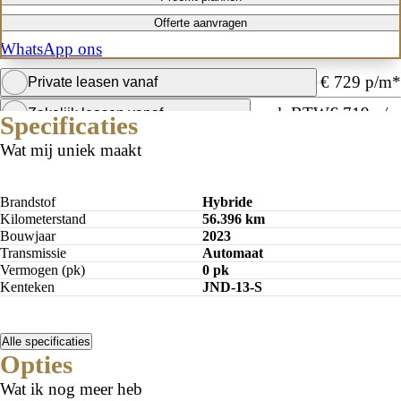
Offerte aanvragen
WhatsApp ons
€ 729 p/m*
Private leasen vanaf
excl. BTW
€ 719 p/m
Zakelijk leasen vanaf
Specificaties
Private lease
Wat mij uniek maakt
Maandbedrag berekenen
Brandstof
Hybride
Kilometerstand
56.396 km
Bouwjaar
2023
Transmissie
Automaat
Vermogen (pk)
0 pk
Kenteken
JND-13-S
Alle specificaties
Opties
Wat ik nog meer heb