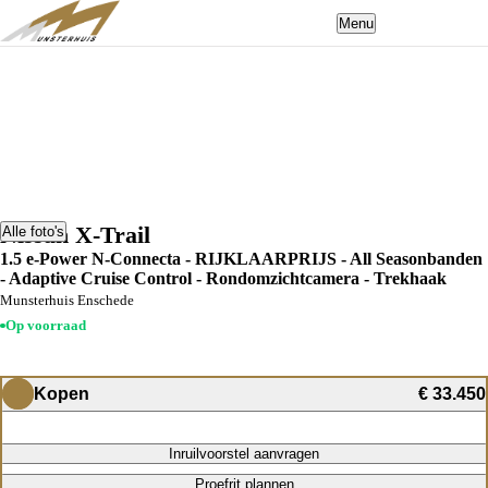
Menu
Nissan X-Trail
Alle foto's
1.5 e-Power N-Connecta - RIJKLAARPRIJS - All Seasonbanden
- Adaptive Cruise Control - Rondomzichtcamera - Trekhaak
Munsterhuis Enschede
Op voorraad
Kopen
€ 33.450
Inruilvoorstel aanvragen
Proefrit plannen