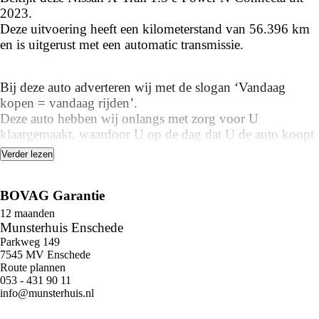
2023.
Deze uitvoering heeft een kilometerstand van 56.396 km
en is uitgerust met een automatic transmissie.
Bij deze auto adverteren wij met de slogan ‘Vandaag
kopen = vandaag rijden’.
Deze auto hebben wij onlangs met zorg voor U
klaargemaakt, waardoor U op de dag dat U de auto koopt
ook met de auto kan wegrijden!
Verder lezen
Bij ons hoeft U daardoor geen 14 dagen te wachten op het
klaar maken van deze auto.
BOVAG Garantie
Benieuwd naar de mogelijkheden? Bel ons op 053-
12 maanden
Munsterhuis Enschede
4319011!
Parkweg 149
7545 MV Enschede
Route plannen
053 - 431 90 11
info@munsterhuis.nl