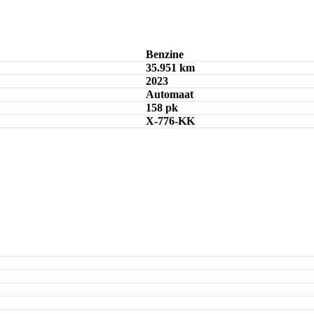
Private lease
Maandbedrag berekenen
Benzine
35.951 km
2023
Automaat
158 pk
X-776-KK