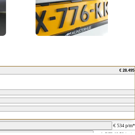
€ 28.495
€ 534 p/m*
excl. BTW
€ 534 p/m