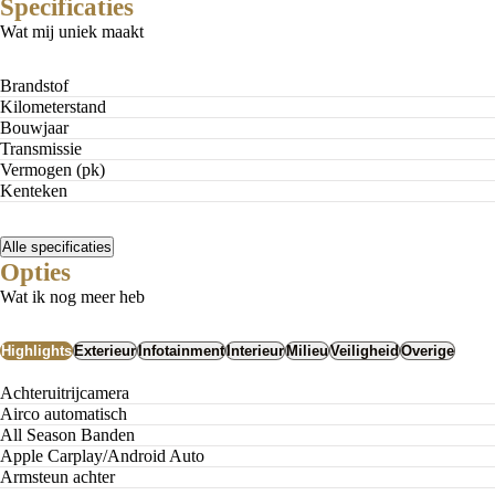
Specificaties
Wat mij uniek maakt
Brandstof
Kilometerstand
Bouwjaar
Transmissie
Vermogen (pk)
Pseudo-eindheffing
Kenteken
Nieuwe belasting op brandstofauto's
De impact vanaf 2027
Alle specificaties
Opties
Wat ik nog meer heb
Highlights
Exterieur
Infotainment
Interieur
Milieu
Veiligheid
Overige
Achteruitrijcamera
airco automatisch
All Season Banden
Apple Carplay/Android Auto
Armsteun achter