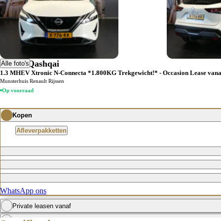
Occasion Lease
Lease direct je occasion bij Munsterhuis
Bekijk voorraad
Schade melden
Plan direct een afspraak voor schadeherstel via Munsterhuis ASN.
Nissan Qashqai
Alle foto's
Afspraak maken
1.3 MHEV Xtronic N-Connecta *1.800KG Trekgewicht!* - Occasion Lease vanaf 
Munsterhuis Renault Rijssen
Op voorraad
Kopen
Afleverpakketten
WhatsApp ons
Private leasen vanaf
Zakelijk leasen vanaf