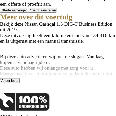
een offerte of proefrit aan.
Offerte aanvragen
Proefrit aanvragen
Meer over dit voertuig
Bekijk deze Nissan Qashqai 1.3 DIG-T Business Edition
uit 2019.
Deze uitvoering heeft een kilometerstand van 134.316 km
en is uitgerust met een manual transmissie.
Bij deze auto adverteren wij met de slogan ‘Vandaag
kopen = vandaag rijden’.
Deze auto hebben wij onlangs met zorg voor u
klaargemaakt, waardoor u op de dag dat u de auto koopt
ook met de auto kan wegrijden!
Verder lezen
Bij ons hoeft u daardoor geen 14 dagen te wachten op het
klaar maken van deze auto.
Benieuwd naar de mogelijkheden? Bel ons op 0548-
512255!