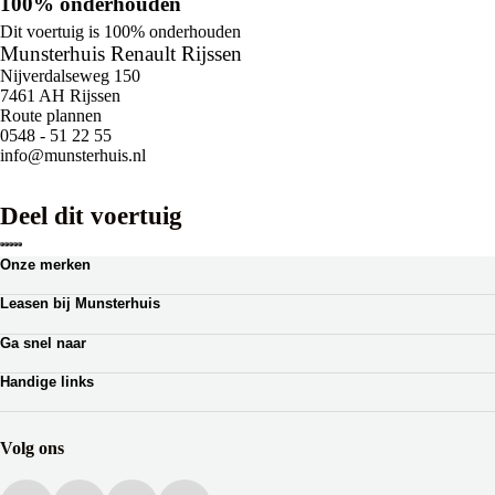
100% onderhouden
Dit voertuig is 100% onderhouden
Munsterhuis Renault Rijssen
Nijverdalseweg 150
7461 AH Rijssen
Route plannen
0548 - 51 22 55
info@munsterhuis.nl
Deel dit voertuig
Onze merken
Renault
Leasen bij Munsterhuis
Dacia
Zakelijk leasen
Lotus
Ga snel naar
Private lease
Ferrari
Autoverhuur
Occasion Lease
Handige links
Webshop auto onderdelen
Shortlease
Werkplaatsafspraak
Zakelijk
Over Munsterhuis
Verzekeringen
Bedrijfsbrochure
Volg ons
Werken bij Munsterhuis