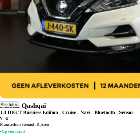
Nissan Qashqai
Alle foto's
1.3 DIG-T Business Edition - Cruise - Navi - Bluetooth - Sensor
v+a
Munsterhuis Renault Rijssen
Op voorraad