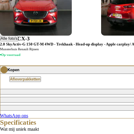
Occasion Lease
Lease direct je occasion bij Munsterhuis
Bekijk voorraad
Schade melden
Plan direct een afspraak voor schadeherstel via Munsterhuis ASN.
Mazda CX-3
Alle foto's
Afspraak maken
2.0 SkyActiv-G 150 GT-M 4WD - Trekhaak - Head-up display - Apple carplay/ A
Munsterhuis Renault Rijssen
Op voorraad
Kopen
Afleverpakketten
WhatsApp ons
Specificaties
Wat mij uniek maakt