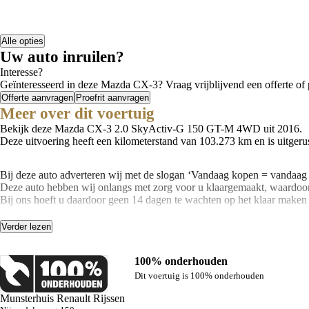
Alle opties
Uw auto inruilen?
Interesse?
Geïnteresseerd in deze Mazda CX-3? Vraag vrijblijvend een offerte of p
Offerte aanvragen
Proefrit aanvragen
Meer over dit voertuig
Bekijk deze Mazda CX-3 2.0 SkyActiv-G 150 GT-M 4WD uit 2016.
Deze uitvoering heeft een kilometerstand van 103.273 km en is uitgeru
Bij deze auto adverteren wij met de slogan ‘Vandaag kopen = vandaag 
Deze auto hebben wij onlangs met zorg voor u klaargemaakt, waardoor
Bij ons hoeft u daardoor geen 14 dagen te wachten op het klaar maken
Benieuwd naar de mogelijkheden? Bel ons op 0548-512255!
Verder lezen
100% onderhouden
Dit voertuig is 100% onderhouden
Munsterhuis Renault Rijssen