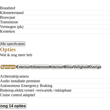
Brandstof
Kilometerstand
Bouwjaar
Transmissie
Vermogen (pk)
Kenteken
Pseudo-eindheffing
Nieuwe belasting op brandstofauto's
Alle specificaties
De impact vanaf 2027
Opties
Wat ik nog meer heb
Highlights
Exterieur
Infotainment
Interieur
Milieu
Veiligheid
Overige
Achteruitrijcamera
Audio installatie premium
Autonomous Emergency Braking
buitensp.elektr.verstel -verwarmb.+inklapbaar
Cruise control adaptief
nog 14 opties