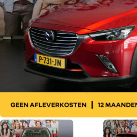
Werkplaatsafspraak
Plan direct een afspraak in.
Afspraak maken