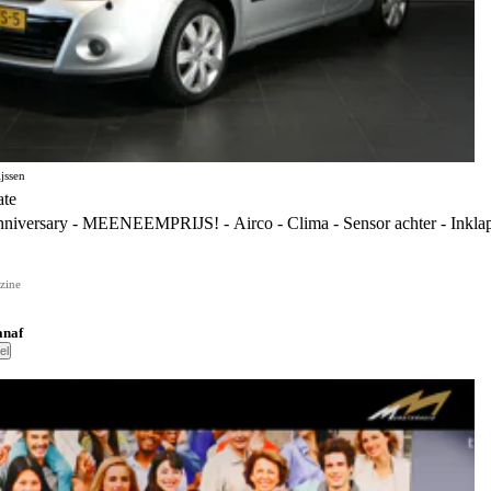
jssen
ate
niversary - MEENEEMPRIJS! - Airco - Clima - Sensor achter - Inklap
zine
anaf
el