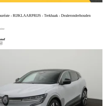
réate - RIJKLAARPRIJS - Trekhaak - Dealeronderhouden
zine
anaf
el