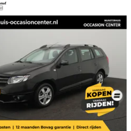
anaf
el