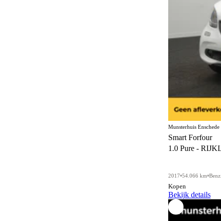
Munsterhuis Enschede
Smart Forfour
1.0 Pure - RIJK
2017
54.066 km
Benz
Kopen
Bekijk details