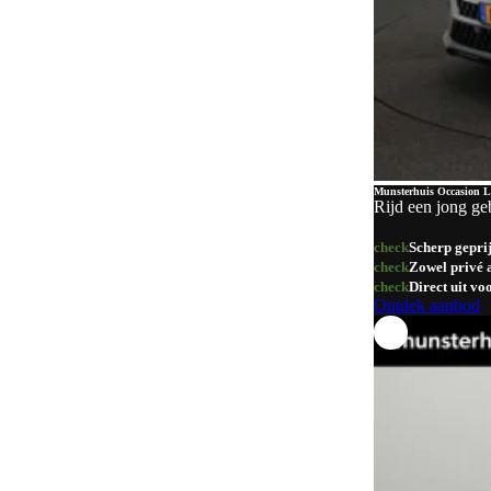
Goud
1
Overig
1
Munsterhuis Occasion L
Rijd een jong ge
check
Scherp gepri
check
Zowel privé a
check
Direct uit v
Ontdek aanbod