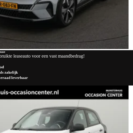
ease
bruikte leaseauto voor een vast maandbedrag!
jsd
ls zakelijk
oorraad leverbaar