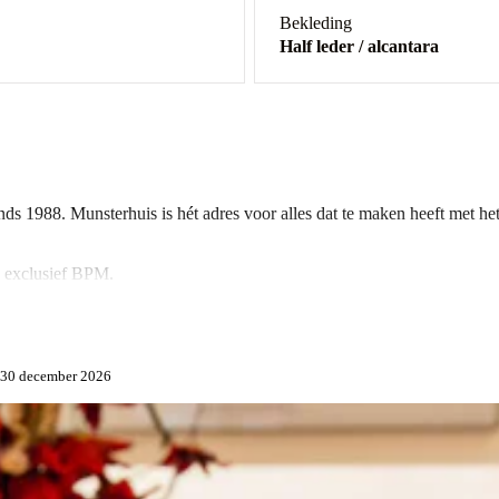
Bekleding
Half leder / alcantara
nds 1988. Munsterhuis is hét adres voor alles dat te maken heeft met he
s exclusief BPM.
rd, zet de SF90 Spider nieuwe prestatie- en innovatienormen, niet alle
rd brekende prestaties als de SF90 Stradale, maar voegt ook nog meer ri
ot 30 december 2026
/auto/sf90-spider
hybride garantieprogramma aanbiedt dat de vervanging van de hoogspann