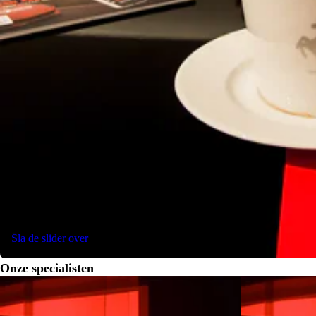
HWCO - HW READINESS MYFERRARI CONNECT
ECAL - EMERGENCY CALL
SNDH - SISTEMA HIFI PREMIUM
ACPL - APPLE CARPLAY
DATR - INSERTI PLANCIA IN CARBONIO
CITZ - TUNNEL SUPERIORE IN CARBONIO
LEDS - VOLANTE+PADDLES CARBONIO +LEDS
CIDL - ZONA GUIDA IN CARBONIO + LEDS
SPEC - ALLESTIMENTI SPECIALI
CUPB - COPPETTE RUOTA NERE
Voor meer informatie neemt u contact:
Rik Hettema r.hettema@munsterhuis.nl
Rob Slot r.slot@munsterhuis.nl
Wouter Struik w.struik@munsterhuis.nl
Telefoon 0031-742555370 of kom langs in onze showroom in Hengel
Sla de slider over
Onze specialisten