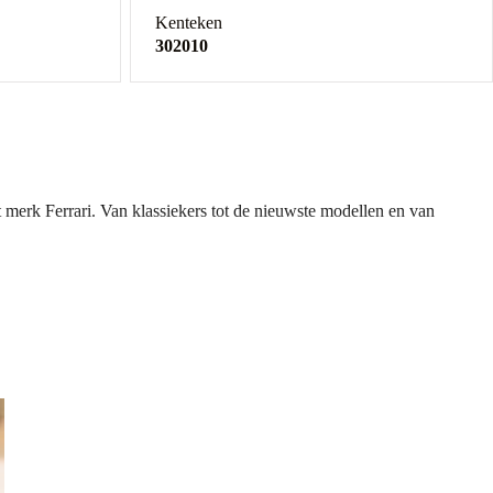
Kenteken
302010
t merk Ferrari. Van klassiekers tot de nieuwste modellen en van
en voor het merkgamma, maar voor de hele sportwagensector.
jplezier en veelzijdigheid toe aan de mix, dankzij de nieuwste
ingsaccu dekt.