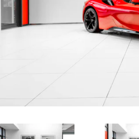
Werkplaatsafspraak
Plan direct een afspraak in.
Afspraak maken