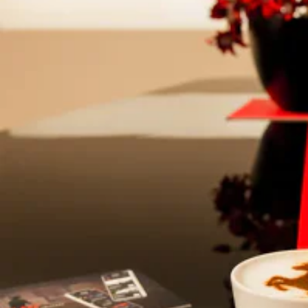
De opties voor deze SF90 Spider zijn:
EXTC - Esternal Color ROSSO CORSA DS 322
INTC - Internal color NERO 110552 (BLACK)
CRPT - Carpets Color EXTRACAMPIONARIO-NOT STANDARD
RIFS - CERCHI FORG. GRIGIO CORSA OPAC
RIMP - CERCHI VERNICIATI LUCIDI NERO DS 1250
CALB - CALIPER FRENI NERO LUCIDO
TIWN - COLONNETTE RUOTA IN TITANIO
FCWS - INSERTO PARAURTI ANT. CARBONIO
CEXS - RIVEST.SOTTOPORTA IN CARBONIO
CEIS - SPLITTER ARIA LAT.IN CARBONIO
CEXD - ESTRATTORE POST. IN CARBONIO
CEL2 - VANO MOTORE IN CARBONIO
AFS1 - SISTEMA AFS
PAR2 - SENSORI PARCHEGGIO ANTERIORI
LOGO - SCUDETTI 'SCUDERIA FERRARI'
EXAB - CODINI DI SCARICO NERI
SURR - SURROUND VIEW
MIR3 - SPECCHI ELETTROCROMICI ESTERNI
RSCD - SEDILI RACING DAYTONA EXTRA LARGE
EMPH - CAVALL. CUCITI SU POGGIATESTA ROSSO (RED) 05
RSES - ALZASEDILE SPORTIVO
CRP1 - TAPPETI PELLE/ALCANTARA STILE1
FLMA - SOVRATAPPETI COLORATI CON LOGO