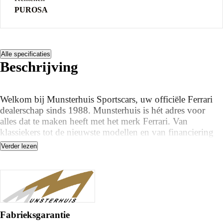
PUROSA
Alle specificaties
Beschrijving
Welkom bij Munsterhuis Sportscars, uw officiële Ferrari
dealerschap sinds 1988. Munsterhuis is hét adres voor
alles dat te maken heeft met het merk Ferrari. Van
klassiekers tot de nieuwste modellen en van financiering
tot geautoriseerd schadeherstel.
Verder lezen
De Ferrari Purosangue is de eerste auto van Ferrari met
vier deuren en zitplaatsen, een mix van prestaties, comfort
en rijplezier.
Nu, na 75 jaar toonaangevend onderzoek, heeft Ferrari
een unieke auto gecreëerd die het DNA van Ferrari perfect
Fabrieksgarantie
verbeeldt, waarbij prestaties, rijplezier en comfort in