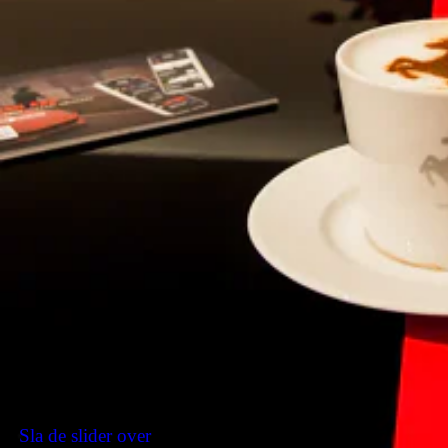
LOGO - Scuderia Ferrari Fender Shields
PRG1 - Privacy Window
EXAB - Black Ceramic Coated Tailpipes
LEDS - Carbon Steering Wheel With Leds
TIWN - Titanium Wheel Bolts
INTC - Interni ALCANTARA NERA 9441
CRPT - Tappeti NERO 3936
FSVM - Ventilated Massaging Front Seats
STC2 - Stitching FILO SPECIALE ROSSO 0504
EMPH - Horse Stitched On Headrest MADEIRA ROSSO
FERRARI 6838F
FLMA - Mats With Logo
UAZP - Upper Zone In Alcantara ALCANTARA NERA
9441
SNDX - High-End Audio System
AQS2 - Air quality sensor
MIRT - Digital Rearview Mirror
HWCO - Hw Readiness Myferrari Connect
FLRW - Trunk Kit
ELEV - Suspension Lifter
Sla de slider over
XLED - Adaptive Front Headlights Afs3