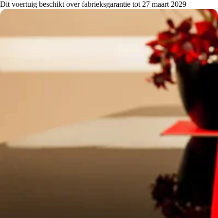
Dit voertuig beschikt over fabrieksgarantie tot 27 maart 2029
perfecte harmonie samengaan.
Daarom heette dit nieuwe model Ferrari Purosangue –
Italiaans voor volbloed.
Met trots presenteren wij u deze prachtige, Purosangue
MY2027 aan in de kleur Laser Red. NL prijs op basis
oktober 2026 BPM tarief
Ontdek meer informatie over dit model:
https://www.ferrari.com/en-EN/auto/ferrari-purosangue
Link naar de Ferrari Pre-Owned website:
Exportprice is: €469.500,- netto ex BTW/BPM.
Deze Purosangue is uitgerust met:
EXTC - Esterni EXTRACAMPIONARIO-NOT
STANDARD
PNTE - Colori Vernice Speciali LASER RED
CALY - Giallo Modena Brake Callipers
PPE1 - Ext Painted Plastic Parts Pack NERO DS 1250
ECRF - Panoramic Roof