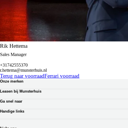
Rik Hettema
Sales Manager
+31742555370
r.hettema@munsterhuis.nl
Terug naar voorraad
Ferrari voorraad
Onze merken
Renault
Leasen bij Munsterhuis
Dacia
Zakelijk leasen
Lotus
Ga snel naar
Private lease
Ferrari
Autoverhuur
Occasion Lease
Handige links
Webshop auto onderdelen
Shortlease
Werkplaatsafspraak
Zakelijk
Over Munsterhuis
Verzekeringen
Bedrijfsbrochure