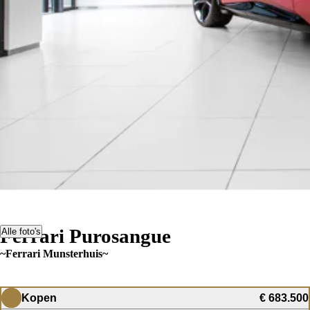
Ferrari Purosangue
Alle foto's
~Ferrari Munsterhuis~
Kopen
€ 683.500