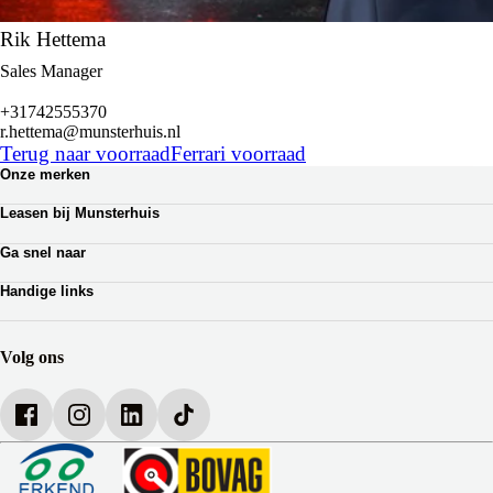
Rik Hettema
Sales Manager
+31742555370
r.hettema@munsterhuis.nl
Terug naar voorraad
Ferrari voorraad
Onze merken
Renault
Leasen bij Munsterhuis
Dacia
Zakelijk leasen
Lotus
Ga snel naar
Private lease
Ferrari
Autoverhuur
Occasion Lease
Handige links
Webshop auto onderdelen
Shortlease
Werkplaatsafspraak
Zakelijk
Over Munsterhuis
Verzekeringen
Bedrijfsbrochure
Volg ons
Werken bij Munsterhuis