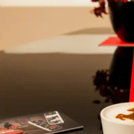
unieke mix van prestaties, wendbaarheid en rijgemak het
perfecte platform biedt voor een racetoepassing.
Om een ​​auto te bieden die voldoet aan de toenemende
extreme eisen van Challenge-coureurs, heeft Ferrari een
reeks aanpassingen aan het oorspronkelijke model
doorgevoerd om het totaalpakket te optimaliseren voor de
specifieke eisen van het circuit.
De gekozen oplossingen maken ook gebruik van alle
ervaring die is opgedaan tijdens de ontwikkeling van de
296 GT3 en hun potentieel is tot het uiterste gedreven
dankzij het feit dat ze geen wettelijke beperkingen kennen.
Het eindresultaat is een extreme auto die de lat nog hoger
legt en nieuwe maatstaven zet, zowel qua absolute
prestaties als qua consistentie en soepelheid van de
prestaties gedurende elke sessie.
Aanvullend kunnen wij u begeleiden met een Ferrari Club
Challenge programma en alle benodigde service en
onderdelen.
Deze aangeboden auto is niet voorzien van een