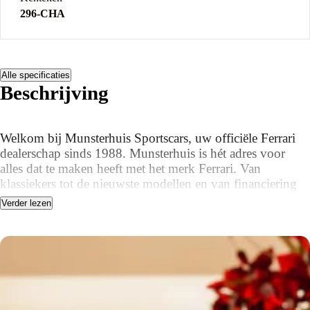
296-CHA
Alle specificaties
Beschrijving
Welkom bij Munsterhuis Sportscars, uw officiële Ferrari
dealerschap sinds 1988. Munsterhuis is hét adres voor
alles dat te maken heeft met het merk Ferrari. Van
klassiekers tot de nieuwste modellen en van financiering
tot geautoriseerd schadeherstel.
Verder lezen
De Ferrari 296 Challenge, die zijn debuut maakt in de
Ferrari Challenge van 2024, is het negende model dat
Ferrari inzet in het merkenkampioenschap, dat nu aan zijn
32e seizoen bezig is.
In lijn met zijn voorgangers is de 296 Challenge afgeleid
van de 296 Berlinetta voor op de weg, die dankzij zijn