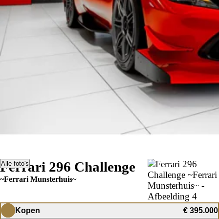
Ferrari 296 Challenge
Alle foto's
~Ferrari Munsterhuis~
Kopen
€ 395.000