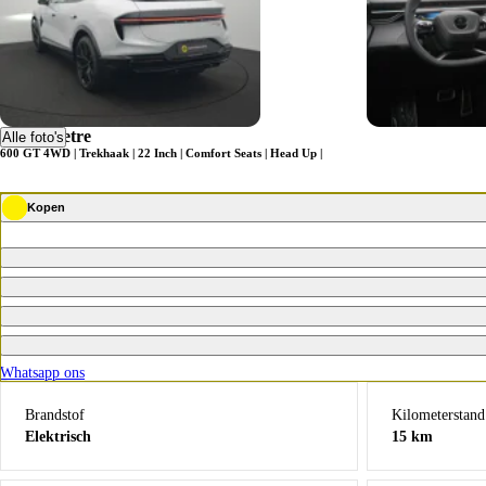
Lotus Eletre
Alle foto's
600 GT 4WD | Trekhaak | 22 Inch | Comfort Seats | Head Up |
Kopen
Whatsapp ons
Brandstof
Kilometerstand
Elektrisch
15 km