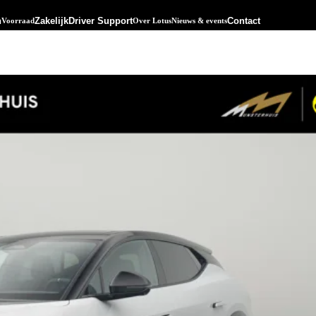
n
Zakelijk
Driver Support
Contact
Voorraad
Over Lotus
Nieuws & events
Advanced Performance
Lotus Evija
Lotus Type 66
Lotus Emira GT4