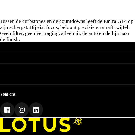
Tussen de curbstones en de countdowns leeft de Emira GT4 op
zijn scherpst. Hij eist focus, beloont precisie en straft twijfel.
Geen filter, geen vertraging, alleen jij, de auto en de lijn naar
de finish.
Onze merken
Lotus
Modellen
Renault
Dacia
Lotus Eletre
Jaguar
Ga snel naar
Lotus Eletre X
Land Rover
Lotus Emeya
Onze voorraad
Ferrari
Lotus Emira
Driver Support
Zakelijk
Lotus Evija
Over Lotus
Lotus Charging
Lotus Type 66
Contact
Lotus Connect
Lotus Emira GT4
Werken bij Munsterhuis
Lotus Roadside Assistance
Volg ons
Werkplaatsafspraak
Lotus Garantie
Lifestyle
Lotus Support
Onderhoud
Winterwielen