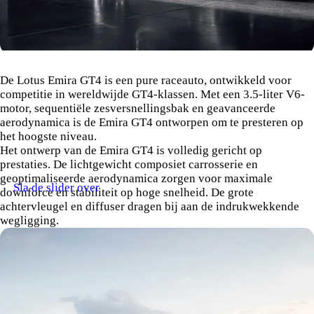
De Lotus Emira GT4 is een pure raceauto, ontwikkeld voor
competitie in wereldwijde GT4-klassen. Met een 3.5-liter V6-
motor, sequentiële zesversnellingsbak en geavanceerde
aerodynamica is de Emira GT4 ontworpen om te presteren op
het hoogste niveau.
Het ontwerp van de Emira GT4 is volledig gericht op
prestaties. De lichtgewicht composiet carrosserie en
geoptimaliseerde aerodynamica zorgen voor maximale
Sla de slider over
downforce en stabiliteit op hoge snelheid. De grote
achtervleugel en diffuser dragen bij aan de indrukwekkende
wegligging.