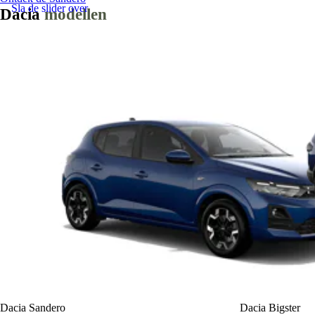
Sla de slider over
Dacia
modellen
Dacia Sandero
Dacia Bigster