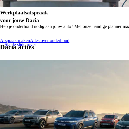
Werkplaatsafspraak
voor jouw Dacia
Heb je onderhoud nodig aan jouw auto? Met onze handige planner maa
Afspraak maken
Alles over onderhoud
Sla de slider over
Dacia acties