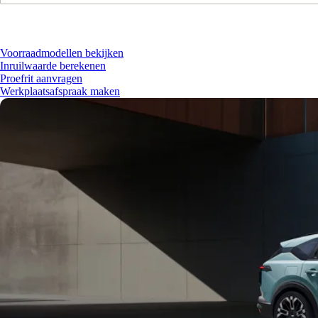
Brandstof
Voorraadmodellen bekijken
Inruilwaarde berekenen
Proefrit aanvragen
Werkplaatsafspraak maken
Carrosserie
Vestiging
Private lease prijs
Basiskleur