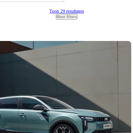
Toon 29 resultaten
Meer filters
Transmissie
Kilometerstand
Voertuigsoort
Zakelijke lease prijs
BTW/Marge