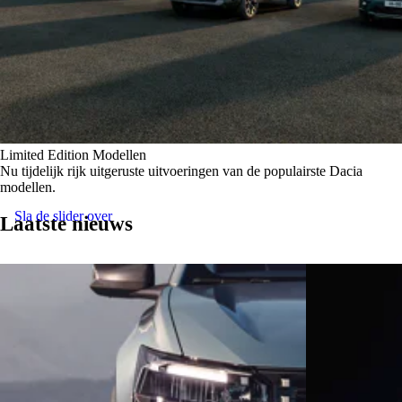
Limited Edition Modellen
Nu tijdelijk rijk uitgeruste uitvoeringen van de populairste Dacia
modellen.
Sla de slider over
Laatste nieuws