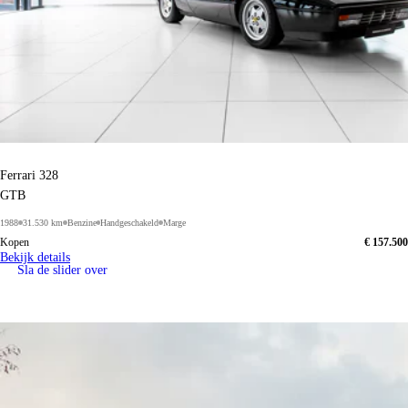
Ferrari 328
GTB
1988
31.530 km
Benzine
Handgeschakeld
Marge
Kopen
€ 157.500
Bekijk details
Sla de slider over