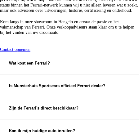
status binnen het Ferrari-netwerk kunnen wij u niet alleen leveren wat u zoekt,
maar ook adviseren over uitvoeringen, historie, certificering en onderhoud.
Kom langs in onze showroom in Hengelo en ervaar de passie en het
vakmanschap van Ferrari. Onze verkoopadviseurs staan klaar om u te helpen
bij het vinden van uw droomauto.
Contact opnemen
Wat kost een Ferrari?
De prijs van een Ferrari is afhankelijk van het model, uitvoering en
specificaties. Op deze pagina vindt u de actuele voorraad met
bijbehorende prijzen. Voor aanvullende informatie of een
Is Munsterhuis Sportscars officieel Ferrari dealer?
persoonlijk adviesgesprek nodigen wij u graag uit
contact met ons
op te nemen
.
Munsterhuis Sportscars is officieel Ferrari dealer
. Wij
vertegenwoordigen het merk volgens de standaarden en richtlijnen
van Ferrari en beschikken over de kennis en expertise die daarbij
Zijn de Ferrari's direct beschikbaar?
hoort.
De beschikbaarheid verschilt per model. Bij ieder voertuig vindt u
de actuele status. Wenst u meer informatie of wilt u een bezichtiging
plannen,
dan informeren wij u graag persoonlijk
.
Kan ik mijn huidige auto inruilen?
Inruil is mogelijk. Wij beoordelen uw huidige voertuig zorgvuldig