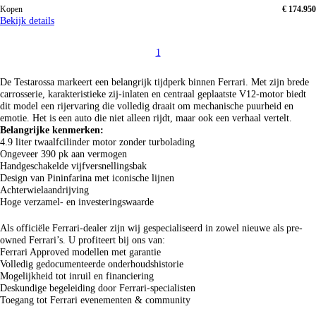
Kopen
€ 174.950
Bekijk details
1
De Testarossa markeert een belangrijk tijdperk binnen Ferrari. Met zijn brede
carrosserie, karakteristieke zij-inlaten en centraal geplaatste V12-motor biedt
dit model een rijervaring die volledig draait om mechanische puurheid en
emotie. Het is een auto die niet alleen rijdt, maar ook een verhaal vertelt.
Belangrijke kenmerken:
4.9 liter twaalfcilinder motor zonder turbolading
Ongeveer 390 pk aan vermogen
Handgeschakelde vijfversnellingsbak
Design van Pininfarina met iconische lijnen
Achterwielaandrijving
Hoge verzamel- en investeringswaarde
Als officiële Ferrari-dealer zijn wij gespecialiseerd in zowel nieuwe als pre-
owned Ferrari’s. U profiteert bij ons van:
Ferrari Approved modellen met garantie
Volledig gedocumenteerde onderhoudshistorie
Mogelijkheid tot inruil en financiering
Deskundige begeleiding door Ferrari-specialisten
Toegang tot Ferrari evenementen & community