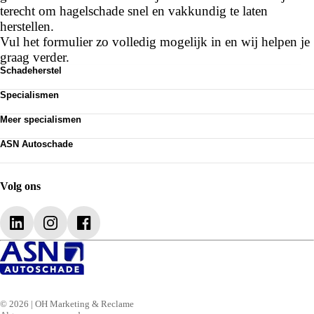
terecht om hagelschade snel en vakkundig te laten
herstellen.
Vul het formulier zo volledig mogelijk in en wij helpen je
graag verder.
Schadeherstel
Alle diensten
Specialismen
A•Glas
Aluminium schadeherstel
Montage & Demontage
Meer specialismen
Autoruit reparatie
Plaatwerk
Polijsten
Bumperschade
Voorbewerken
ASN Autoschade
Spiegelschade
Hagelschade
Technische schade
Over ASN
Spot repair
Rijhulpsystemen kalibreren
Auto spuiten
Munsterhuis Groep
Uitdeuken zonder spuiten
Lederen autobekleding herstellen
Verzekeringspartners
Velgen herstellen
Volg ons
Vacatures
Blogs
Contact
© 2026 | OH Marketing & Reclame