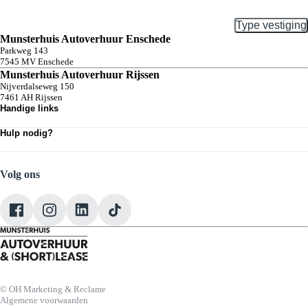
Type vestiging
Munsterhuis Autoverhuur Enschede
Parkweg
143
7545 MV
Enschede
Munsterhuis Autoverhuur Rijssen
Nijverdalseweg
150
7461 AH
Rijssen
Handige links
Huuraanbod
Hulp nodig?
Shortlease
Schade & pech melden
Over ons
FAQ's
Nieuws
Contact
Volg ons
© OH Marketing & Reclame
Algemene voorwaarden